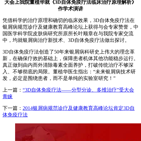
大会上我院董植华就《3D自体免疫疗法临床治疗原理解析》
作学术演讲
凭借科学的治疗原理和确切的临床效果，3D自体免疫疗法在
银屑病规范诊疗及健康教育高峰论坛上获得与会专家赞誉，中
国医学科学院皮肤病研究所原所长叶顺章在与我院专家交流
中，均就银屑病治疗新技术、3D自体免疫疗法做出探讨。
3D自体免疫疗法创造了50年来银屑病科研史上伟大的理念革
新，在确保疗效的基础上，保障患者机体其他功能稳步运行。
真正做到由内而外清除毒素全面养护，打破传统治疗不够深
入、不够彻底的局限。董植华医生指出：“未来银屑病技术研
发，必定是围绕患者，而不是单纯的实验室研究！”
上一篇：
“3D自体免疫疗法——分型分诊、多维治疗”受大会
青睐
下一篇：
2014银屑病规范诊疗及健康教育高峰论坛肯定3D自
体免疫疗法