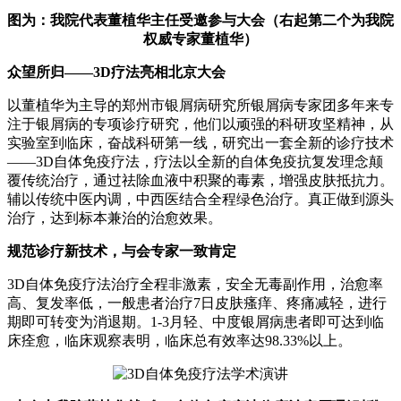
图为：我院代表董植华主任受邀参与大会（右起第二个为我院
权威专家董植华）
众望所归——3D疗法亮相北京大会
以董植华为主导的郑州市银屑病研究所银屑病专家团多年来专
注于银屑病的专项诊疗研究，他们以顽强的科研攻坚精神，从
实验室到临床，奋战科研第一线，研究出一套全新的诊疗技术
——3D自体免疫疗法，疗法以全新的自体免疫抗复发理念颠
覆传统治疗，通过祛除血液中积聚的毒素，增强皮肤抵抗力。
辅以传统中医内调，中西医结合全程绿色治疗。真正做到源头
治疗，达到标本兼治的治愈效果。
规范诊疗新技术，与会专家一致肯定
3D自体免疫疗法治疗全程非激素，安全无毒副作用，治愈率
高、复发率低，一般患者治疗7日皮肤瘙痒、疼痛减轻，进行
期即可转变为消退期。1-3月轻、中度银屑病患者即可达到临
床痊愈，临床观察表明，临床总有效率达98.33%以上。