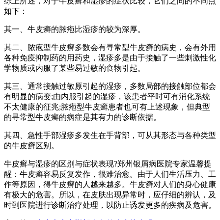
综上所述，对于牛皮癣和湿疹的症状比较，它们之间的不同点
如下：
其一、牛皮癣的脓疱比湿疹的较为深厚。
其二、脓疱型牛皮癣多数会有寻常型牛皮癣的病史，会有外用
各种免疫抑制药的用药史，湿疹多是由于接触了一些刺激性化
学物质或内服了某些易过敏的食物引起。
其三、通常接触过敏原引起的湿疹，多数局部的接触部位都会
有明显的病变;由内服引起的湿疹，该患者平时可有消化系统
不太健康的征兆;脓疱型牛皮癣患者也可有上述现象，但典型
的寻常型牛皮癣的病症是其有力的诊断依据。
其四、急性手部湿疹多发生在手背部，可从其形态与各种类型
的牛皮癣区别。
牛皮癣与湿疹的区别与症状表现?郑州银屑病医院专家温馨提
醒：牛皮癣容易反复发作，很难治愈。由于人们生活压力、工
作等原因，得牛皮癣的人越来越多。牛皮癣对人们的身心健康
有极大的危害。所以，在皮肤出现异常时，应仔细的辨认，及
时到医院进行诊断治疗处理，以防止诱发更多的疾病及危害。