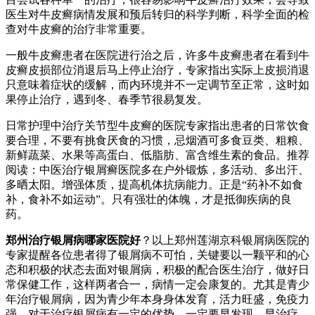
医生对牛皮癣病情发展和预后转归的科学判断，科学全面的检
查对牛皮癣的治疗非常重要。
一般牛皮癣患者在医院进行治之后，许多牛皮癣患者在看到牛
皮癣皮损部位消退后马上停止治疗，专家指出实际上皮损消退
只意味着症状的缓解，而内环境并不一定调节至正常，这时如
果停止治疗，遇到冬、春季节很易复发。
日常护理中治疗关节型牛皮癣的医院专家指出患者的日常饮食
要合理，不要有挑食厌食的习惯，忌烟酒可多食豆类、粗粮、
新鲜蔬菜、水果等高蛋白、低脂肪、富含维生素的食品。推荐
阅读：中医治疗银屑癣医院多在户外锻炼，多活动、多出汗、
多晒太阳。增强体质，提高机体抗病能力。正是“药补不如食
补，食补不如运动”。只有强壮的体魄，才是抵御疾病的良
药。
郑州治疗银屑病哪家医院好
？以上郑州莲湖京科银屑病医院的
专家提醒各位患者得了银屑病不可怕，关键要以一颗平和的心
态和积极的状态去面对银屑病，积极的配合医生治疗，做好日
常保健工作，这样两者合一，病情一定会康复的。尤其是青少
年治疗银屑病，因为青少年本身身体发育，活力旺盛，免疫力
强，对于治疗银屑病有一定的优势，一定要早发现，早治疗。