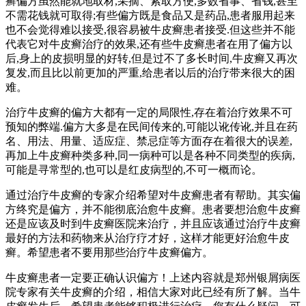
癣偏方虽然能就地取材,采摘、索取方便,多数省事、省钱,甚至
不需花钱就可取得;有些偏方既是食品又是药品,患者服用起来
也不会觉得难以接受,很容易被牛皮癣患者接受.但这些并不能
代表它对牛皮癣治疗的效果,还有些牛皮癣患者在用了偏方以
后,身上的皮损明显的好转,但是过不了多长时间,牛皮癣又再次
复发,而且比以前更加的严重,给患者以后的治疗带来很大的困
难。
治疗牛皮癣的偏方大都有一定的局限性,存在着治疗效果不可
预知的弊端.偏方大多是在民间传来的,可能以讹传讹,并且在药
名、用法、用量、适应症、禁忌症等方面存在着很大的误差,
再加上牛皮癣种类多种,同一病种可以是各种不同类型的疾病,
可能是寻常型的,也可以是红皮病型的,不可一概而论。
通过治疗牛皮癣的专家介绍希望对牛皮癣患者有帮助。其实偏
方终究是偏方，并不能彻底治愈牛皮癣。患者要想治愈牛皮癣
还是应该及时到牛皮癣医院来治疗，并且应该通过治疗牛皮癣
最好的方法和药物来从治疗疗才好，这样才能更好治愈牛皮
癣。希望患者不要用那些治疗牛皮癣偏方。
牛皮癣患者一定要正确认识偏方！上述内容就是郑州银屑病医
院专家有关牛皮癣的介绍，相信大家对此已经有所了解。当牛