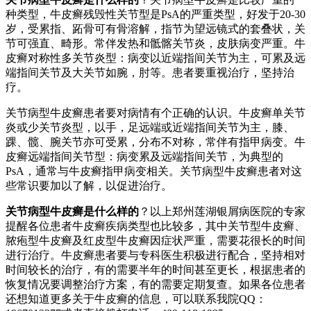
种类型，牛皮癣残毁性关节型是PsA的严重类型，好发于20-30
岁，受累指、跖骨可有骨溶解，指节为望远镜式的套叠状，关
节可强直、畸形。常伴发热和骶髂关节炎，皮肤病变严重。牛
皮癣对称性多关节炎型：病变以近端指间关节为主，可累及远
端指间关节及大关节如腕，肘等。患者要重视治疗，坚持治
疗。
关节病型牛皮癣患者要对病情有个正确的认识。牛皮癣单关节
炎或少关节炎型，以手，足远端或近端指间关节为主，膝、
踝、髋、腕关节亦可受累，分布不对称，常伴有指甲病变。牛
皮癣远端指间关节型：病变累及远端指间关节，为典型的
PsA，通常与牛皮癣指甲病变相关。关节病型牛皮癣患者对这
些常识要加以了解，以促进治疗。
关节病型牛皮癣是什么样的
？以上郑州莲湖银屑病医院的专家
提醒各位患者牛皮癣疾病类型也比较多，其中关节型牛皮癣、
脓疱型牛皮癣及红皮型牛皮癣因症状严重，需要花很长的时间
进行治疗。牛皮癣患者要与专科医生积极进行配合，坚持相对
时间较长的治疗，有的需要半年的时间甚至更长，根据患者的
恢复情况要调整治疗方案，有的需要定期复查。如果各位患者
还想知道更多关于牛皮癣的信息，可以联系我院QQ：